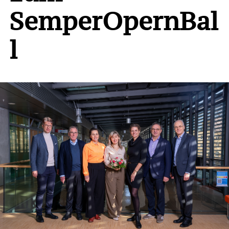
SemperOpernBal
l