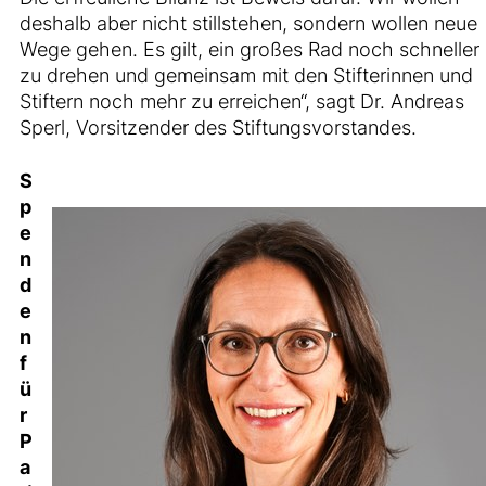
deshalb aber nicht stillstehen, sondern wollen neue
Wege gehen. Es gilt, ein großes Rad noch schneller
zu drehen und gemeinsam mit den Stifterinnen und
Stiftern noch mehr zu erreichen“, sagt Dr. Andreas
Sperl, Vorsitzender des Stiftungsvorstandes.
S
p
e
n
d
e
n
f
ü
r
P
a