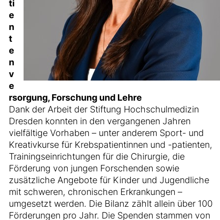
ti
e
n
t
e
n
v
e
rsorgung, Forschung und Lehre
Dank der Arbeit der Stiftung Hochschulmedizin
Dresden konnten in den vergangenen Jahren
vielfältige Vorhaben – unter anderem Sport- und
Kreativkurse für Krebspatientinnen und -patienten,
Trainingseinrichtungen für die Chirurgie, die
Förderung von jungen Forschenden sowie
zusätzliche Angebote für Kinder und Jugendliche
mit schweren, chronischen Erkrankungen –
umgesetzt werden. Die Bilanz zählt allein über 100
Förderungen pro Jahr. Die Spenden stammen von