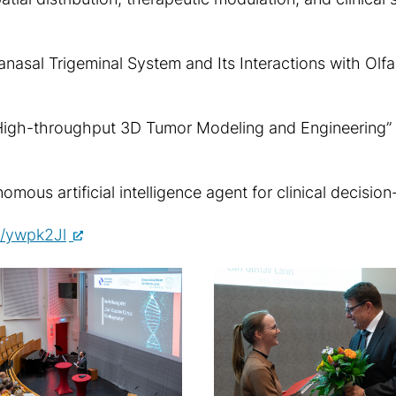
tranasal Trigeminal System and Its Interactions with Ol
r High-throughput 3D Tumor Modeling and Engineering”
mous artificial intelligence agent for clinical decisio
e/ywpk2Jl