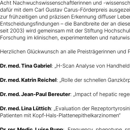
Acht Nachwuchswissenschaftlerinnen und -wissenscha
dafür mit dem Carl Gustav Carus-Förderpreis ausgezei
zur frühzeitigen und präzisen Erkennung diffuser Leber
Entscheidungsfindungen – die Bandbreite der an diesem
seit 2003) wird gemeinsam mit der Stiftung Hochsch
Forschung im klinischen, experimentellen und naturwis
Herzlichen Glückwunsch an alle Preisträgerinnen und P
Dr. med. Tina Gabriel
: „H-Scan Analyse von Handheld-
Dr. med. Katrin Reichel
: „Rolle der schnellen Ganzkörp
Dr. med. Jean-Paul Bereuter
: „Impact of hepatic rege
Dr. med. Lina Lüttich
: „Evaluation der Rezeptortyrosin
Patienten mit Kopf-Hals-Plattenepithelkarzinomen“
Dr. rer. Medic. Luise Rupp
: „Frequency, phenotype, spa